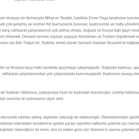
lmayan bir fermanıyla İttihat ve Terakki, özellikle Enver Paşa tarafından kurulan gi
ı çok gelişmiş ve resmen fiili taarruzlarda bulunan, kadrosunda ve hatta yöneticile
e karşı istihbarat çalışmalarının çok artmış olması, doğuda ve Rusya’daki gayri müs
etleri önlemek, Osmanlı sınırları dışında yaşayan Müslüman ve Türkleri örgütlemek ve
a alanı ise Batı Trakya’dır. Teşkilat, direkt olarak Osmanlı Harbiye Nezareti'ne bağlıdır
iliz ve Ruslara karşı halkı harekete geçirmeye çalışmışlardır. Teşkilatın kadrosu, aj
ri, istihbarat çalışmalarından çok çatışmalarda bulunmuşlardır. Kadronun savaşçı kim
rak Teşkilat-ı Mahsusa, çarpışmaya hazır bir kadrodan kurulmuştur, yurtdışı kadrosu v
biye nazırına ve sadrazama rapor verir.
mik sıkıntısı artmış, teşkilatın ödeneği de etkilenmiştir. Ödeneklerinden işbirlikçile
andanlar ödenekten kendilerine ayrılan parayı aşiretleri saflarına çekmek için harc
kilatın ödeneğinin bir kısmı, dini ve askeri gücü için Osmanlı’yı yanına çekmek is