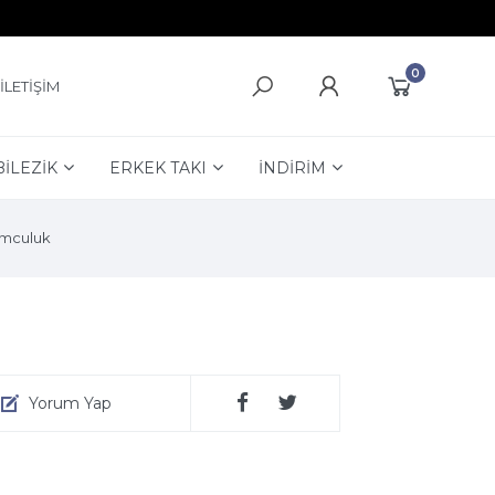
0
İLETİŞİM
BİLEZİK
ERKEK TAKI
İNDİRİM
mculuk
Yorum Yap