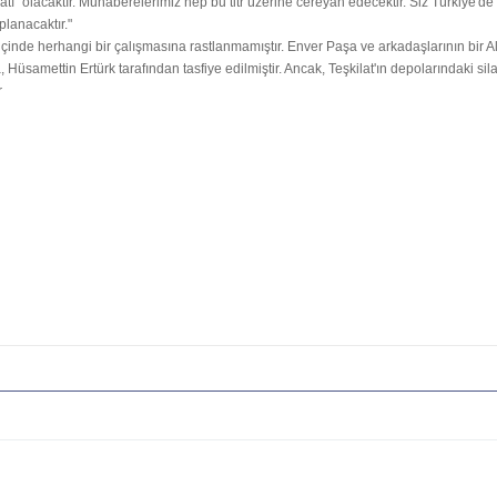
ı" olacaktır. Muhaberelerimiz hep bu titr üzerine cereyan edecektir. Siz Türkiye'de b
planacaktır."
içinde herhangi bir çalışmasına rastlanmamıştır. Enver Paşa ve arkadaşlarının bir Al
 Hüsamettin Ertürk tarafından tasfiye edilmiştir. Ancak, Teşkilat'ın depolarındaki si
r