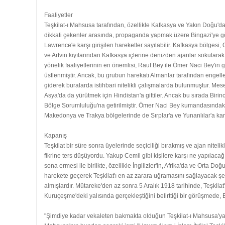
Faaliyetler
Teşkilat-ı Mahsusa tarafından, özellikle Kafkasya ve Yakın Doğu'da 
dikkati çekenler arasında, propaganda yapmak üzere Bingazi'ye gönde
Lawrence'e karşı girişilen hareketler sayılabilir. Kafkasya bölgesi, 
ve Artvin kıyılarından Kafkasya içlerine denizden ajanlar sokularak
yönelik faaliyetlerinin en önemlisi, Rauf Bey ile Ömer Naci Bey'in g
üstlenmiştir. Ancak, bu grubun harekatı Almanlar tarafından engelle
giderek buralarda istihbari nitelikli çalışmalarda bulunmuştur. M
Asya'da da yürütmek için Hindistan'a gittiler. Ancak bu sırada Bi
Bölge Sorumluluğu'na getirilmiştir. Ömer Naci Bey kumandasındaki gön
Makedonya ve Trakya bölgelerinde de Sırplar'a ve Yunanlılar'a karşı i
Kapanış
Teşkilat bir süre sonra üyelerinde seçiciliği bırakmış ve ajan niteli
fikrine ters düşüyordu. Yakup Cemil gibi kişilere karşı ne yapılac
sona ermesi ile birlikte, özellikle İngilizler'in, Afrika'da ve Orta
harekete geçerek Teşkilat'ı en az zarara uğramasını sağlayacak şeki
almışlardır. Mütareke'den az sonra 5 Aralık 1918 tarihinde, Teşkilat
Kuruçeşme'deki yalısında gerçekleştiğini belirttiği bir görüşmede, 
"Şimdiye kadar vekaleten bakmakta olduğun Teşkilat-ı Mahsusa'ya bu