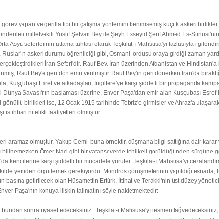
görev yapan ve gerilla tipi bir çalışma yöntemini benimsemiş küçük askeri birlikler
rilen milletvekili Yusuf Şetvan Bey ile Şeyh Esseyid Şerif Ahmed Es-Sünusi'nin bir 
Orta Asya seferlerinin atlama tahtası olarak Teşkilat-ı Mahsusa'yı fazlasıyla ilgilend
, Ruslar'ın askeri durumu öğrenildiği gibi, Osmanlı ordusu oraya girdiği zaman yardım
erçekleştirdikleri İran Seferi'dir. Rauf Bey, İran üzerinden Afganistan ve Hindistan'
nmiş, Rauf Bey'e geri dön emri verilmiştir. Rauf Bey'in geri dönerken İran'da bıraktı
esela, Kuşçubaşı Eşref ve arkadaşları, İngiltere'ye karşı şiddetli bir propaganda 
rinci Dünya Savaşı'nın başlaması üzerine, Enver Paşa'dan emir alan Kuşçubaşı Eşref
üllü birlikleri ise, 12 Ocak 1915 tarihinde Tebriz'e girmişler ve Ahraz'a ulaşarak p
stihbari nitelikli faaliyetleri olmuştur.
kleri aramaz olmuştur. Yakup Cemil buna örnektir, düşmana bilgi sattığına dair karar ve
ağı bilinemezken Ömer Naci gibi bir vatanseverde tehlikeli görüldüğünden sürgüne g
 Doğu'da kendilerine karşı şiddetli bir mücadele yürüten Teşkilat-ı Mahsusa'yı cezala
lde yeniden örgütlemek gerekiyordu. Mondros görüşmelerinin yapıldığı esnada, İttihat 
'ın başına getirilecek olan Hüsamettin Ertürk, İttihat ve Terakki'nin üst düzey yönet
Enver Paşa'nın konuya ilişkin talimatını şöyle nakletmektedir:
ndan sonra riyaset edeceksiniz...Teşkilat-ı Mahsusa'yı resmen lağvedeceksiniz, fak