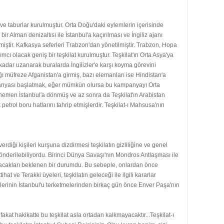
 ve taburlar kurulmuştur. Orta Doğu'daki eylemlerin içerisinde
Alman denizaltısı ile İstanbul'a kaçırılması ve İngiliz ajanı
irmiştir. Kafkasya seferleri Trabzon'dan yönetilmiştir. Trabzon, Hopa
cı olacak geniş bir teşkilat kurulmuştur. Teşkilat'ın Orta Asya'ya
a kadar uzanarak buralarda İngilizler'e karşı koyma görevini
ğı müfreze Afganistan'a girmiş, bazı elemanları ise Hindistan'a
kampanyası başlatmak, eğer mümkün olursa bu kampanyayı Orta
 hemen İstanbul'a dönmüş ve az sonra da Teşkilat'ın Arabistan
etrol boru hatlarını tahrip etmişlerdir. Teşkilat-ı Mahsusa'nın
rdiği kişileri kurşuna dizdirmesi teşkilatın gizliliğine ve genel
önderilebiliyordu. Birinci Dünya Savaşı'nın Mondros Antlaşması ile
ndıracakları beklenen bir durumdu. Bu sebeple, onlardan önce
ve Terakki üyeleri, teşkilatın geleceği ile ilgili kararlar
icilerinin İstanbul'u terketmelerinden birkaç gün önce Enver Paşa'nın
at hakikatte bu teşkilat asla ortadan kalkmayacaktır...Teşkilat-ı