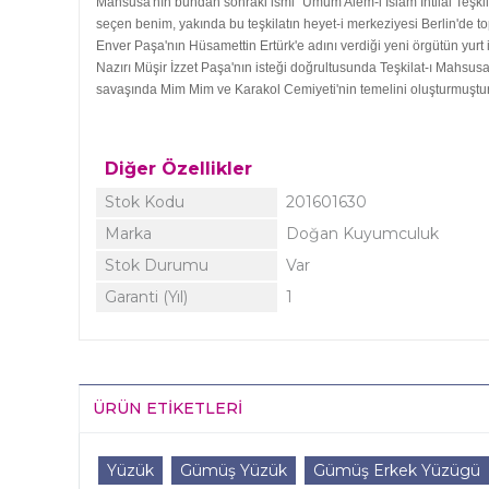
Mahsusa'nın bundan sonraki ismi "Umum Alem-i İslam İhtilal Teşkilat
seçen benim, yakında bu teşkilatın heyet-i merkeziyesi Berlin'de to
Enver Paşa'nın Hüsamettin Ertürk'e adını verdiği yeni örgütün yurt 
Nazırı Müşir İzzet Paşa'nın isteği doğrultusunda Teşkilat-ı Mahsusa,
savaşında Mim Mim ve Karakol Cemiyeti'nin temelini oluşturmuştu
Diğer Özellikler
Stok Kodu
201601630
Marka
Doğan Kuyumculuk
Stok Durumu
Var
Garanti (Yıl)
1
ÜRÜN ETIKETLERI
Yüzük
Gümüş Yüzük
Gümüş Erkek Yüzügü