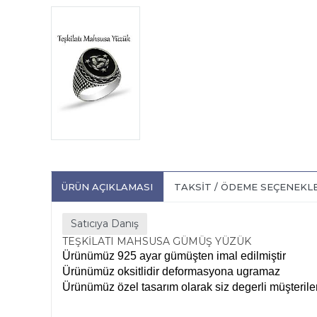
ÜRÜN AÇIKLAMASI
TAKSIT / ÖDEME SEÇENEKL
Satıcıya Danış
TEŞKİLATI MAHSUSA GÜMÜŞ YÜZÜK
Ürünümüz 925 ayar gümüşten imal edilmiştir
Ürünümüz oksitlidir deformasyona ugramaz
Ürünümüz özel tasarım olarak siz degerli müşteriler
Teşkilat-ı Mahsu