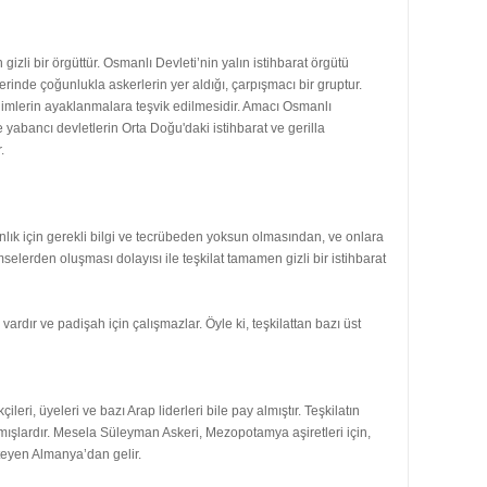
zli bir örgüttür. Osmanlı Devleti’nin yalın istihbarat örgütü
rinde çoğunlukla askerlerin yer aldığı, çarpışmacı bir gruptur.
limlerin ayaklanmalara teşvik edilmesidir. Amacı Osmanlı
 yabancı devletlerin Orta Doğu'daki istihbarat ve gerilla
.
anlık için gerekli bilgi ve tecrübeden yoksun olmasından, ve onlara
selerden oluşması dolayısı ile teşkilat tamamen gizli bir istihbarat
ardır ve padişah için çalışmazlar. Öyle ki, teşkilattan bazı üst
ri, üyeleri ve bazı Arap liderleri bile pay almıştır. Teşkilatın
amışlardır. Mesela Süleyman Askeri, Mezopotamya aşiretleri için,
teyen Almanya’dan gelir.