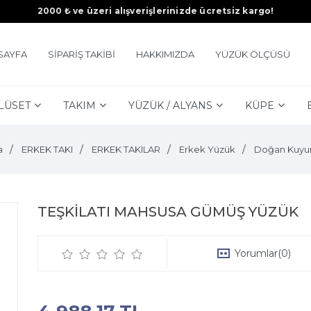
2000 ₺ ve üzeri alışverişlerinizde ücretsiz kargo!
SAYFA
SİPARİŞ TAKİBİ
HAKKIMIZDA
YÜZÜK ÖLÇÜSÜ
LÜSET
TAKIM
YÜZÜK / ALYANS
KÜPE
a
ERKEK TAKI
ERKEK TAKILAR
Erkek Yüzük
Doğan Kuyu
TEŞKİLATI MAHSUSA GÜMÜŞ YÜZÜK
Yorumlar
(0)