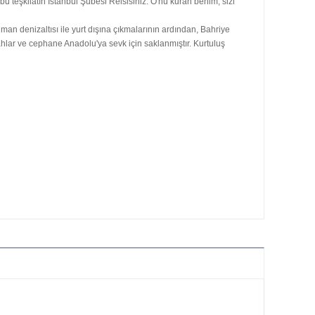
u teşkilatın İstanbul Şubesi Reisisiniz. O'nu kuran benim, sizi
man denizaltısı ile yurt dışına çıkmalarının ardından, Bahriye
lahlar ve cephane Anadolu'ya sevk için saklanmıştır. Kurtuluş