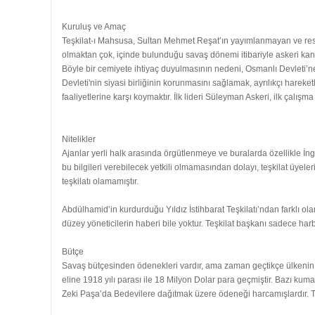
Kuruluş ve Amaç
Teşkilat-ı Mahsusa, Sultan Mehmet Reşat’ın yayımlanmayan ve resmi o
olmaktan çok, içinde bulunduğu savaş dönemi itibariyle askeri kanad
Böyle bir cemiyete ihtiyaç duyulmasının nedeni, Osmanlı Devleti’n
Devleti'nin siyasi birliğinin korunmasını sağlamak, ayrılıkçı harek
faaliyetlerine karşı koymaktır. İlk lideri Süleyman Askeri, ilk çalışm
Nitelikler
Ajanlar yerli halk arasında örgütlenmeye ve buralarda özellikle İng
bu bilgileri verebilecek yetkili olmamasından dolayı, teşkilat üyele
teşkilatı olamamıştır.
Abdülhamid’in kurdurduğu Yıldız İstihbarat Teşkilatı’ndan farklı ola
düzey yöneticilerin haberi bile yoktur. Teşkilat başkanı sadece har
Bütçe
Savaş bütçesinden ödenekleri vardır, ama zaman geçtikçe ülkenin ekono
eline 1918 yılı parası ile 18 Milyon Dolar para geçmiştir. Bazı kum
Zeki Paşa’da Bedevilere dağıtmak üzere ödeneği harcamışlardır. Teş