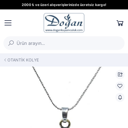
2000 ₺ ve üzeri alışverişlerinizde ücretsiz kargo!
OTANTİK KOLYE