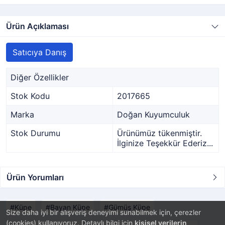
Ürün Açıklaması
Satıcıya Danış
Diğer Özellikler
Stok Kodu
2017665
Marka
Doğan Kuyumculuk
Stok Durumu
Ürünümüz tükenmiştir.
İlginize Teşekkür Ederiz...
Ürün Yorumları
Küpe
Bayan Küpe
Gümüş Küpe
Size daha iyi bir alışveriş deneyimi sunabilmek için, çerezler
(cookies) kullanıyoruz. Detaylı bilgi için
kişisel verilerin