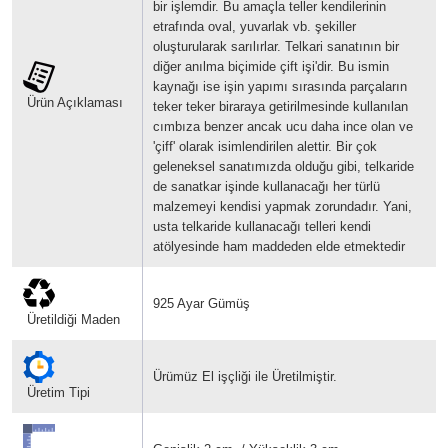
bir işlemdir. Bu amaçla teller kendilerinin
etrafında oval, yuvarlak vb. şekiller
oluşturularak sarılırlar.
Telkari sanatının bir
diğer anılma biçimide çift işi'dir. Bu ismin
kaynağı ise işin yapımı sırasında parçaların
Ürün Açıklaması
teker teker biraraya getirilmesinde kullanılan
cımbıza benzer ancak ucu daha ince olan ve
'çiff' olarak isimlendirilen alettir.
Bir çok
geleneksel sanatımızda olduğu gibi, telkaride
de sanatkar işinde kullanacağı her türlü
malzemeyi kendisi yapmak zorundadır. Yani,
usta telkaride kullanacağı telleri kendi
atölyesinde ham maddeden elde etmektedir
925 Ayar Gümüş
Üretildiği Maden
Ürümüz El işçliği ile Üretilmiştir.
Üretim Tipi