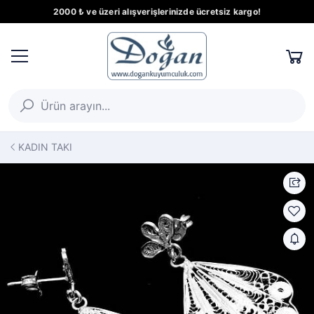
2000 ₺ ve üzeri alışverişlerinizde ücretsiz kargo!
KADIN TAKI