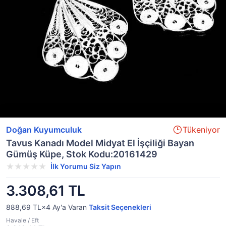
Doğan Kuyumculuk
Tükeniyor
Tavus Kanadı Model Midyat El İşçiliği Bayan
Gümüş Küpe, Stok Kodu:20161429
İlk Yorumu Siz Yapın
3.308,61 TL
888,69 TL×4
Ay'a Varan
Taksit Seçenekleri
Havale / Eft