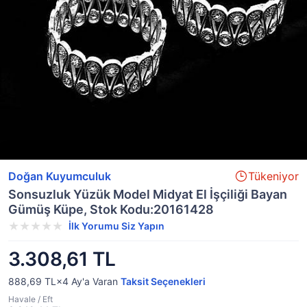
Doğan Kuyumculuk
Tükeniyor
Sonsuzluk Yüzük Model Midyat El İşçiliği Bayan
Gümüş Küpe, Stok Kodu:20161428
İlk Yorumu Siz Yapın
3.308,61 TL
888,69 TL×4
Ay'a Varan
Taksit Seçenekleri
Havale / Eft