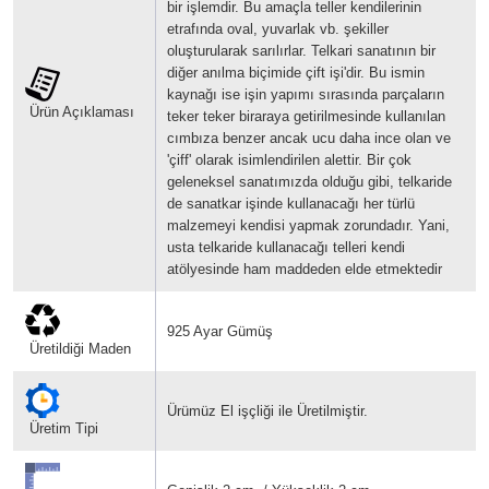
bir işlemdir. Bu amaçla teller kendilerinin
etrafında oval, yuvarlak vb. şekiller
oluşturularak sarılırlar.
Telkari sanatının bir
diğer anılma biçimide çift işi'dir. Bu ismin
kaynağı ise işin yapımı sırasında parçaların
Ürün Açıklaması
teker teker biraraya getirilmesinde kullanılan
cımbıza benzer ancak ucu daha ince olan ve
'çiff' olarak isimlendirilen alettir.
Bir çok
geleneksel sanatımızda olduğu gibi, telkaride
de sanatkar işinde kullanacağı her türlü
malzemeyi kendisi yapmak zorundadır. Yani,
usta telkaride kullanacağı telleri kendi
atölyesinde ham maddeden elde etmektedir
925 Ayar Gümüş
Üretildiği Maden
Ürümüz El işçliği ile Üretilmiştir.
Üretim Tipi