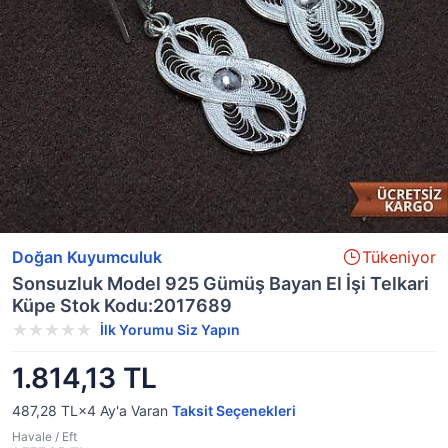
Doğan Kuyumculuk
Tükeniyor
Sonsuzluk Model 925 Gümüş Bayan El İşi Telkari
Küpe Stok Kodu:2017689
İlk Yorumu Siz Yapın
1.814,13 TL
487,28 TL×4
Ay'a Varan
Taksit Seçenekleri
Havale / Eft