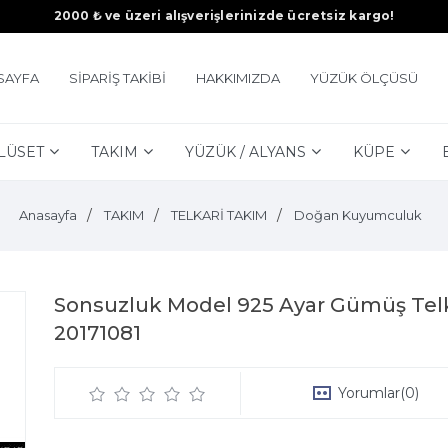
2000 ₺ ve üzeri alışverişlerinizde ücretsiz kargo!
SAYFA
SİPARİŞ TAKİBİ
HAKKIMIZDA
YÜZÜK ÖLÇÜSÜ
LÜSET
TAKIM
YÜZÜK / ALYANS
KÜPE
Anasayfa
TAKIM
TELKARİ TAKIM
Doğan Kuyumculuk
Sonsuzluk Model 925 Ayar Gümüş Telk
20171081
Yorumlar
(0)