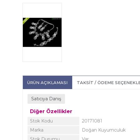
ÜRÜN AÇIKLAMASI
TAKSIT / ÖDEME SEÇENEKL
Satıcıya Danış
Diğer Özellikler
Stok Kodu
20171081
Marka
Doğan Kuyumculuk
Stok Durumu
Var