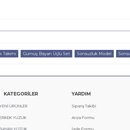
ık Takımı
Gümüş Bayan Üçlü Set
Sonsuzluk Model
Sonsu
KATEGORİLER
YARDIM
YENİ ÜRÜNLER
Sipariş Takibi
ERKEK YÜZÜK
Arıza Formu
BAYAN YÜZÜK
İade Formu