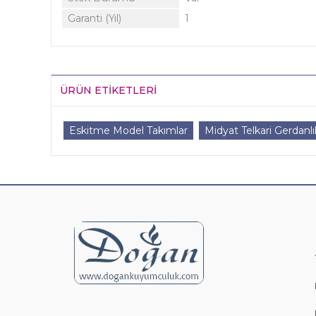
Garanti (Yıl)
1
ÜRÜN ETIKETLERI
Eskitme Model Takımlar
Midyat Telkari Gerdanl