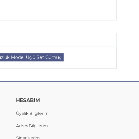
zluk Model Üçlü Set Gümüş
HESABIM
Üyelik Bilgilerim
Adres Bilgilerim
Siparişlerim