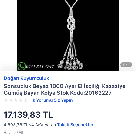
Doğan Kuyumculuk
Sonsuzluk Beyaz 1000 Ayar El İşçiliği Kazaziye
Gümüş Bayan Kolye Stok Kodu:20162227
İlk Yorumu Siz Yapın
17.139,83 TL
4.603,76 TL×4
Ay'a Varan
Taksit Seçenekleri
Havale / Eft