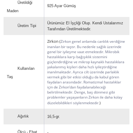
Üretildiği
925 Ayar Gümüş
Maden
Ürünümüz El İşçliği Olup. Kendi Ustalarımız
Üretim Tipi
Tarafından Üretilmektedir.
Zirkon (
Zirkon genel anlamda canlılık verdiğine
inanılan bir taştır. Bu nedenle sağlık üzerinde
genel bir iyileşme vaat etmektedir. Mikrobik
hastalıklara karşı bağışıklık sistemini
güçlendirdiğine ve mikrop kaynaklı hastalıklara
yakalanmış kişileri daha hızlı iyileştirdiğine
Kullanılan
inanılmaktadır. Ayrıca cilt üzerinde parlaklık
Taş
vermek gibi bir etkisi olduğu da kabul gören
faydaları arasındadır. Romatizmal hastalıklar
için de Zirkon’dan faydalanabileceği
belirtilmektedir. Denge, baş dönmesi gibi
problemler yaşayanların Zirkon ile daha kolay
)
düzelebildikleri söylenmektedir.
Ağırlık
16,5-gr.
Ölçü - Ebat
-