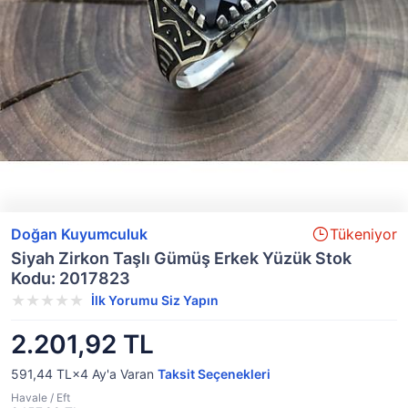
Doğan Kuyumculuk
Tükeniyor
Siyah Zirkon Taşlı Gümüş Erkek Yüzük Stok
Kodu: 2017823
İlk Yorumu Siz Yapın
2.201,92 TL
591,44 TL×4
Ay'a Varan
Taksit Seçenekleri
Havale / Eft