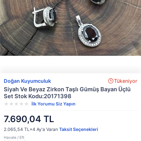
Doğan Kuyumculuk
Tükeniyor
Siyah Ve Beyaz Zirkon Taşlı Gümüş Bayan Üçlü
Set Stok Kodu:20171398
İlk Yorumu Siz Yapın
7.690,04 TL
2.065,54 TL×4
Ay'a Varan
Taksit Seçenekleri
Havale / Eft