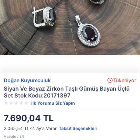
Doğan Kuyumculuk
Tükeniyor
Siyah Ve Beyaz Zirkon Taşlı Gümüş Bayan Üçlü
Set Stok Kodu:20171397
İlk Yorumu Siz Yapın
7.690,04 TL
2.065,54 TL×4
Ay'a Varan
Taksit Seçenekleri
Havale / Eft