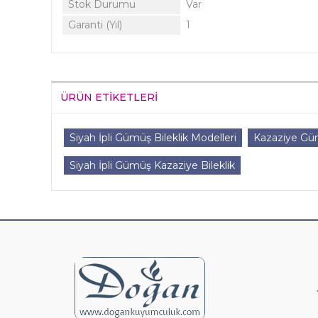
Stok Durumu
Var
Garanti (Yıl)
1
ÜRÜN ETIKETLERI
Siyah İpli Gümüş Bileklik Modelleri
Kazaziye Güm
Siyah İpli Gümüş Kazaziye Bileklik