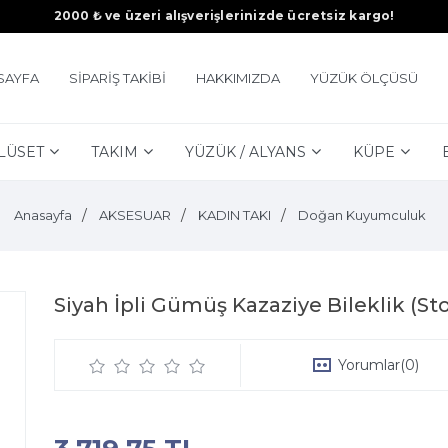
2000 ₺ ve üzeri alışverişlerinizde ücretsiz kargo!
SAYFA
SİPARİŞ TAKİBİ
HAKKIMIZDA
YÜZÜK ÖLÇÜSÜ
LÜSET
TAKIM
YÜZÜK / ALYANS
KÜPE
Anasayfa
AKSESUAR
KADIN TAKI
Doğan Kuyumculuk
Siyah İpli Gümüş Kazaziye Bileklik (St
Yorumlar
(0)