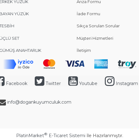
ERKEK YÜZÜK
Arıza Formu
BAYAN YÜZÜK
İade Formu
TESBİH
Sıkça Sorulan Sorular
ÜÇLÜ SET
Müşteri Hizmetleri
GÜMÜŞ ANAHTARLIK
İletişim
Facebook
Twitter
Youtube
Instagram
info@dogankuyumculuk.com
®
PlatinMarket
E-Ticaret Sistemi
İle Hazırlanmıştır.