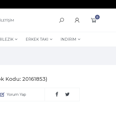
0
İLETİŞİM
BİLEZİK
ERKEK TAKI
İNDİRİM
ok Kodu: 20161853)
Yorum Yap