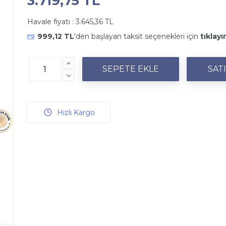
3.719,75 TL
Havale fiyatı :
3.645,36 TL
999,12 TL
'den başlayan taksit seçenekleri için
tıklayı