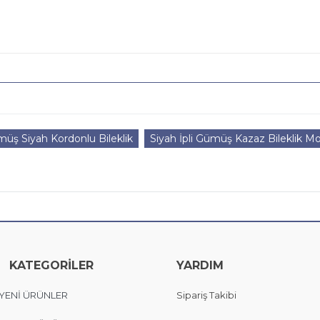
üş Siyah Kordonlu Bileklik
Siyah İpli Gümüş Kazaz Bileklik Mo
KATEGORİLER
YARDIM
YENİ ÜRÜNLER
Sipariş Takibi