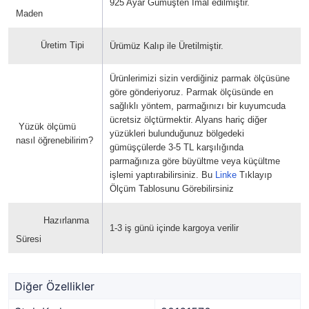
925 Ayar Gümüşten İmal edilmiştir.
Maden
Üretim Tipi
Ürümüz Kalıp ile Üretilmiştir.
Ürünlerimizi sizin verdiğiniz parmak ölçüsüne
göre gönderiyoruz. Parmak ölçüsünde en
sağlıklı yöntem, parmağınızı bir kuyumcuda
ücretsiz ölçtürmektir. Alyans hariç diğer
Yüzük ölçümü
yüzükleri bulunduğunuz bölgedeki
nasıl öğrenebilirim?
gümüşçülerde 3-5 TL karşılığında
parmağınıza göre büyültme veya küçültme
işlemi yaptırabilirsiniz. Bu
Linke
Tıklayıp
Ölçüm Tablosunu Görebilirsiniz
Hazırlanma
1-3 iş günü içinde kargoya verilir
Süresi
Diğer Özellikler