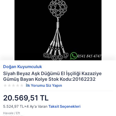
Doğan Kuyumculuk
Siyah Beyaz Aşk Düğümü El İşçiliği Kazaziye
Gümüş Bayan Kolye Stok Kodu:20162232
İlk Yorumu Siz Yapın
20.569,51 TL
5.524,97 TL×4
Ay'a Varan
Taksit Seçenekleri
Havale / Eft