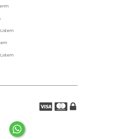
lerim
m
 Listem
stem
 Listem