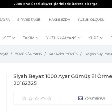
2000 ₺ ve üzeri alışverişlerinizde ücretsiz kargo!
SAYFA
SİPARİŞ TAKİBİ
HAKKIMIZDA
YÜZÜK ÖLÇÜSÜ
LÜSET
TAKIM
YÜZÜK / ALYANS
KÜPE
sayfa
YÜZÜK / ALYANS
KAZAZİYE YÜZÜK
Doğan Kuyumcu
Siyah Beyaz 1000 Ayar Gümüş El Örm
20162325
Yorumlar
(0)