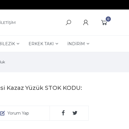
0
İLETİŞİM
BİLEZİK
ERKEK TAKI
İNDİRİM
luk
esi Kazaz Yüzük STOK KODU:
Yorum Yap