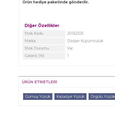
Ürün hediye paketinde gönderilir.
Diğer Özellikler
Stok Kodu
20162325
Marka
Doğan Kuyumculuk
Stok Durumu
Var
Garanti (Yıl)
1
ÜRÜN ETIKETLERI
Gümüş Yüzük
Kazaziye Yüzük
Örgülü Yüzük