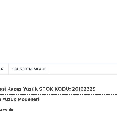
ERI
ÜRÜN YORUMLARI
esi Kazaz Yüzük STOK KODU: 20162325
----------------------------------------------------------------
e Yüzük Modelleri
 verilir.