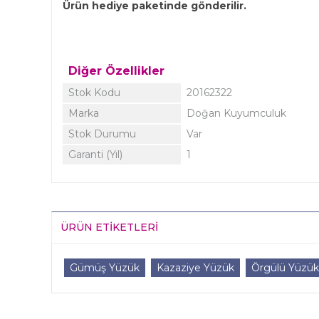
Ürün hediye paketinde gönderilir.
Diğer Özellikler
Stok Kodu
20162322
Marka
Doğan Kuyumculuk
Stok Durumu
Var
Garanti (Yıl)
1
ÜRÜN ETIKETLERI
Gümüş Yüzük
Kazaziye Yüzük
Örgülü Yüzük