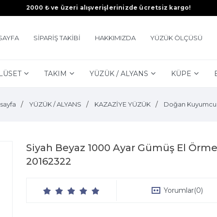
2000 ₺ ve üzeri alışverişlerinizde ücretsiz kargo!
SAYFA
SİPARİŞ TAKİBİ
HAKKIMIZDA
YÜZÜK ÖLÇÜSÜ
LÜSET
TAKIM
YÜZÜK / ALYANS
KÜPE
sayfa
YÜZÜK / ALYANS
KAZAZİYE YÜZÜK
Doğan Kuyumcu
Siyah Beyaz 1000 Ayar Gümüş El Örm
20162322
Yorumlar
(0)