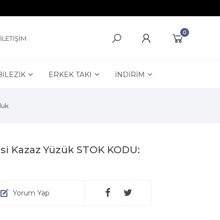
0
İLETİŞİM
BİLEZİK
ERKEK TAKI
İNDİRİM
luk
esi Kazaz Yüzük STOK KODU:
Yorum Yap