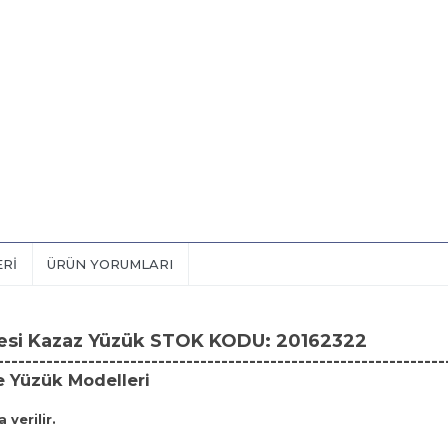
ERI
ÜRÜN YORUMLARI
esi Kazaz Yüzük STOK KODU: 20162322
----------------------------------------------------------------
e Yüzük Modelleri
 verilir.