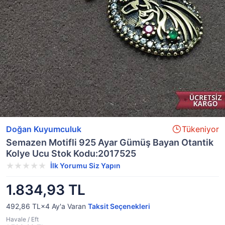
Doğan Kuyumculuk
Tükeniyor
Semazen Motifli 925 Ayar Gümüş Bayan Otantik
Kolye Ucu Stok Kodu:2017525
İlk Yorumu Siz Yapın
1.834,93 TL
492,86 TL×4
Ay'a Varan
Taksit Seçenekleri
Havale / Eft