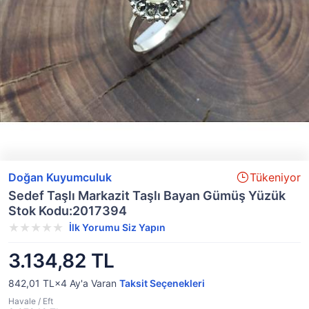
Doğan Kuyumculuk
Tükeniyor
Sedef Taşlı Markazit Taşlı Bayan Gümüş Yüzük
Stok Kodu:2017394
İlk Yorumu Siz Yapın
3.134,82 TL
842,01 TL×4
Ay'a Varan
Taksit Seçenekleri
Havale / Eft