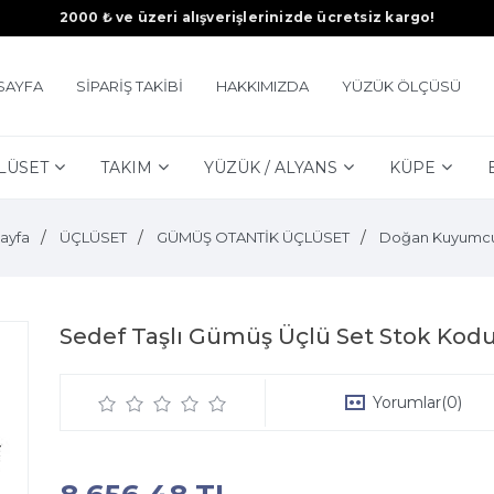
2000 ₺ ve üzeri alışverişlerinizde ücretsiz kargo!
SAYFA
SİPARİŞ TAKİBİ
HAKKIMIZDA
YÜZÜK ÖLÇÜSÜ
LÜSET
TAKIM
YÜZÜK / ALYANS
KÜPE
ayfa
ÜÇLÜSET
GÜMÜŞ OTANTİK ÜÇLÜSET
Doğan Kuyumcu
Sedef Taşlı Gümüş Üçlü Set Stok Kodu
Yorumlar
(0)