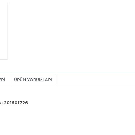
ERI
ÜRÜN YORUMLARI
u: 201601726