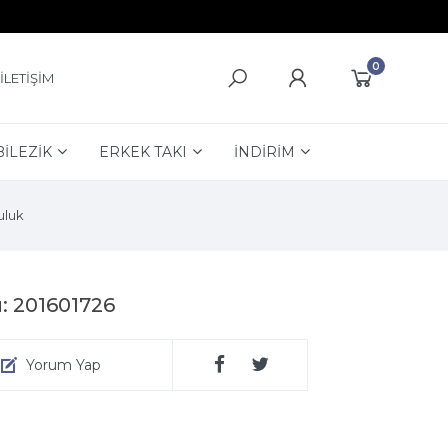
0
İLETİŞİM
BİLEZİK
ERKEK TAKI
İNDİRİM
luk
: 201601726
Yorum Yap