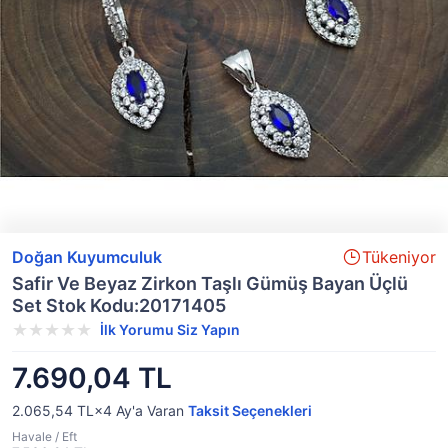
Doğan Kuyumculuk
Tükeniyor
Safir Ve Beyaz Zirkon Taşlı Gümüş Bayan Üçlü
Set Stok Kodu:20171405
İlk Yorumu Siz Yapın
7.690,04 TL
2.065,54 TL×4
Ay'a Varan
Taksit Seçenekleri
Havale / Eft