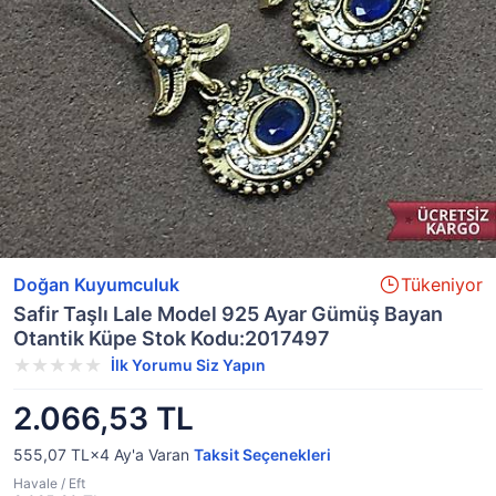
Doğan Kuyumculuk
Tükeniyor
Safir Taşlı Lale Model 925 Ayar Gümüş Bayan
Otantik Küpe Stok Kodu:2017497
İlk Yorumu Siz Yapın
2.066,53 TL
555,07 TL×4
Ay'a Varan
Taksit Seçenekleri
Havale / Eft