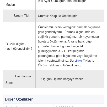
925 Ayar Gümüşten İmal edilmiştir.
Maden
Üretim Tipi
Ürümüz Kalıp ile Üretilmiştir.
Ürünlerimizi sizin verdiğiniz parmak ölçüsüne
göre gönderiyoruz. Parmak ölçüsünde en
sağlıklı yöntem, parmağınızı bir kuyumcuda
ücretsiz ölçtürmektir. Alyans hariç diğer
Yüzük ölçümü
yüzükleri bulunduğunuz bölgedeki
nasıl öğrenebilirim?
gümüşçülerde 3-5 TL karşılığında
parmağınıza göre büyültme veya küçültme
işlemi yaptırabilirsiniz. Bu
Linke
Tıklayıp
Ölçüm Tablosunu Görebilirsiniz
Hazırlanma
1-3 iş günü içinde kargoya verilir
Süresi
Diğer Özellikler