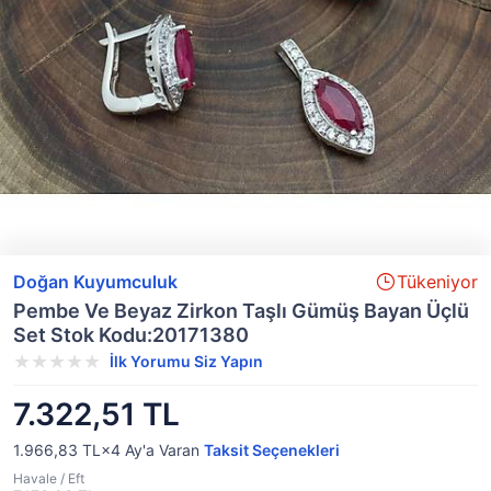
Doğan Kuyumculuk
Tükeniyor
Pembe Ve Beyaz Zirkon Taşlı Gümüş Bayan Üçlü
Set Stok Kodu:20171380
İlk Yorumu Siz Yapın
7.322,51 TL
1.966,83 TL×4
Ay'a Varan
Taksit Seçenekleri
Havale / Eft