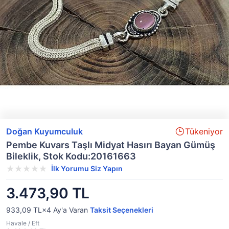
Doğan Kuyumculuk
Tükeniyor
Pembe Kuvars Taşlı Midyat Hasırı Bayan Gümüş
Bileklik, Stok Kodu:20161663
İlk Yorumu Siz Yapın
3.473,90 TL
933,09 TL×4
Ay'a Varan
Taksit Seçenekleri
Havale / Eft