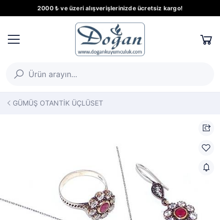
2000 ₺ ve üzeri alışverişlerinizde ücretsiz kargo!
GÜMÜŞ OTANTİK ÜÇLÜSET