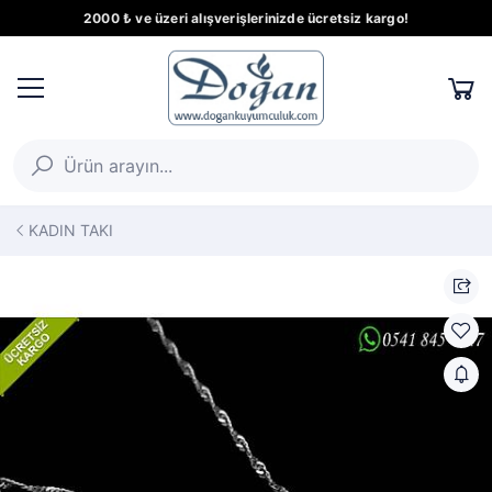
2000 ₺ ve üzeri alışverişlerinizde ücretsiz kargo!
KADIN TAKI