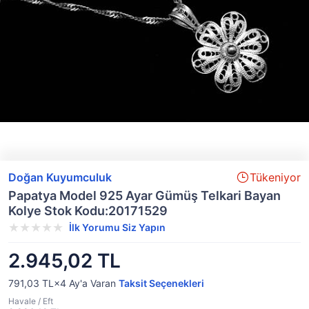
Doğan Kuyumculuk
Tükeniyor
Papatya Model 925 Ayar Gümüş Telkari Bayan
Kolye Stok Kodu:20171529
İlk Yorumu Siz Yapın
2.945,02 TL
791,03 TL×4
Ay'a Varan
Taksit Seçenekleri
Havale / Eft