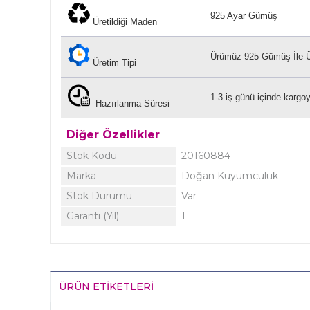
925 Ayar Gümüş
Üretildiği Maden
Ürümüz 925 Gümüş İle Ür
Üretim Tipi
1-3 iş günü içinde kargoya
Hazırlanma Süresi
Diğer Özellikler
Stok Kodu
20160884
Marka
Doğan Kuyumculuk
Stok Durumu
Var
Garanti (Yıl)
1
ÜRÜN ETIKETLERI