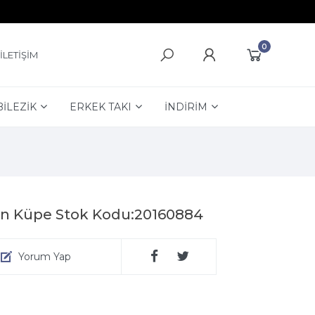
0
İLETİŞİM
BİLEZİK
ERKEK TAKI
İNDİRİM
an Küpe Stok Kodu:20160884
Yorum Yap