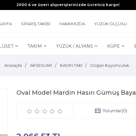
2000 ₺ ve üzeri alışverişlerinizde ücretsiz kargo!
SAYFA
SİPARİŞ TAKİBİ
HAKKIMIZDA
YÜZÜK ÖLÇÜSÜ
LÜSET
TAKIM
YÜZÜK / ALYANS
KÜPE
Anasayfa
AKSESUAR
KADIN TAKI
Doğan Kuyumculuk
Oval Model Mardin Hasırı Gümüş Bay
Yorumlar
(0)