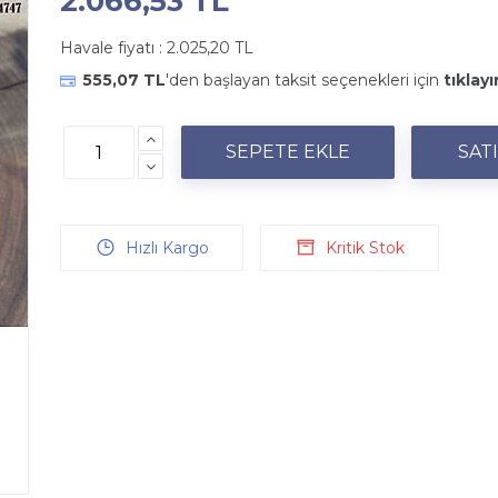
2.066,53 TL
Havale fiyatı :
2.025,20 TL
555,07 TL
'den başlayan taksit seçenekleri için
tıklayı