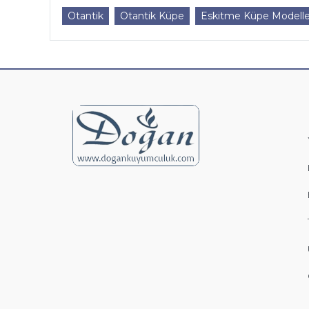
Otantik
Otantik Küpe
Eskitme Küpe Modelle