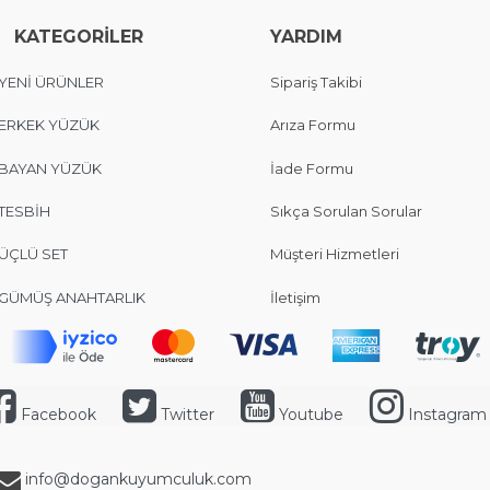
KATEGORİLER
YARDIM
YENİ ÜRÜNLER
Sipariş Takibi
ERKEK YÜZÜK
Arıza Formu
BAYAN YÜZÜK
İade Formu
TESBİH
Sıkça Sorulan Sorular
ÜÇLÜ SET
Müşteri Hizmetleri
GÜMÜŞ ANAHTARLIK
İletişim
Facebook
Twitter
Youtube
Instagram
info@dogankuyumculuk.com