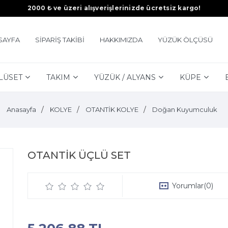
2000 ₺ ve üzeri alışverişlerinizde ücretsiz kargo!
SAYFA
SİPARİŞ TAKİBİ
HAKKIMIZDA
YÜZÜK ÖLÇÜSÜ
LÜSET
TAKIM
YÜZÜK / ALYANS
KÜPE
Anasayfa
KOLYE
OTANTİK KOLYE
Doğan Kuyumculuk
OTANTİK ÜÇLÜ SET
Yorumlar
(0)