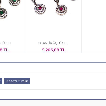
ÇLÜ SET
OTANTİK ÜÇLÜ SET
88 TL
5.206,88 TL
r
Kazazi Yüzük