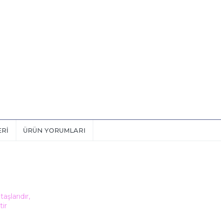
ERI
ÜRÜN YORUMLARI
şlarıdır,
tir