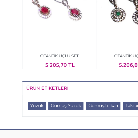
OTANTİK ÜÇLÜ SET
OTANTİK Ü
5.205,70 TL
5.206,
ÜRÜN ETIKETLERI
Yüzük
Gümüş Yüzük
Gümüş.telkarı
Takıla