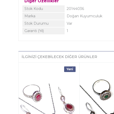
Diğer Özellikler
Stok Kodu
20144036
Marka
Doğan Kuyumculuk
Stok Durumu
Var
Garanti (Yıl)
1
İLGINIZI ÇEKEBILECEK DIĞER ÜRÜNLER