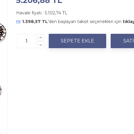
5.206,88 TL
Havale fiyatı :
5.102,74 TL
1.398,57 TL
'den başlayan taksit seçenekleri için
tıkla