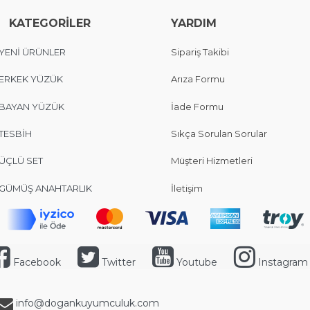
KATEGORİLER
YARDIM
YENİ ÜRÜNLER
Sipariş Takibi
ERKEK YÜZÜK
Arıza Formu
BAYAN YÜZÜK
İade Formu
TESBİH
Sıkça Sorulan Sorular
ÜÇLÜ SET
Müşteri Hizmetleri
GÜMÜŞ ANAHTARLIK
İletişim
Facebook
Twitter
Youtube
Instagram
info@dogankuyumculuk.com