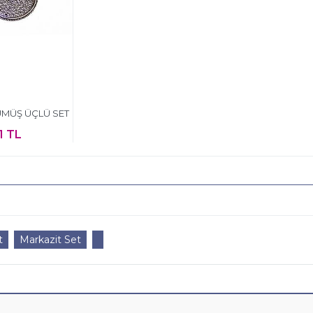
ÜMÜŞ ÜÇLÜ SET
1 TL
t
Markazit Set