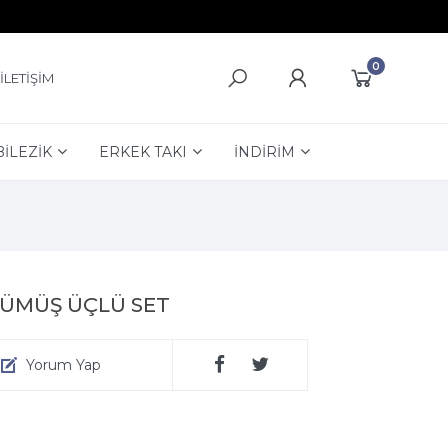
0
İLETİŞİM
BİLEZİK
ERKEK TAKI
İNDİRİM
GÜMÜŞ ÜÇLÜ SET
Yorum Yap