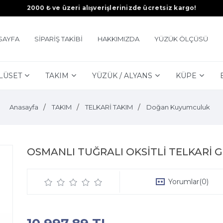
2000 ₺ ve üzeri alışverişlerinizde ücretsiz kargo!
SAYFA
SİPARİŞ TAKİBİ
HAKKIMIZDA
YÜZÜK ÖLÇÜSÜ
LÜSET
TAKIM
YÜZÜK / ALYANS
KÜPE
Anasayfa
TAKIM
TELKARİ TAKIM
Doğan Kuyumculuk
OSMANLI TUĞRALI OKSİTLİ TELKARİ 
Yorumlar
(0)