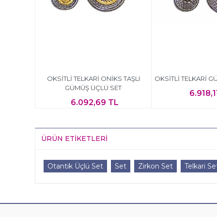
OKSİTLİ TELKARİ ONİKS TAŞLI
OKSİTLİ TELKARİ G
GÜMÜŞ ÜÇLÜ SET
6.918,1
6.092,69 TL
ÜRÜN ETIKETLERI
Otantik Üçlü Set
Set
Zirkon Set
Telkari Se