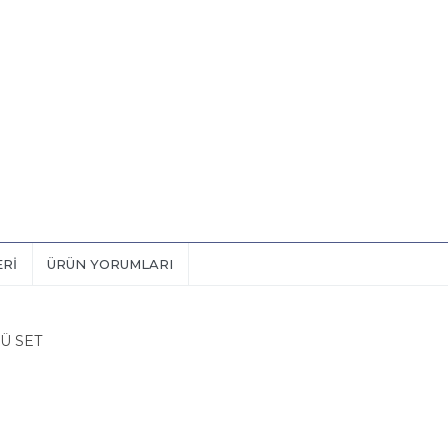
ERI
ÜRÜN YORUMLARI
Ü SET