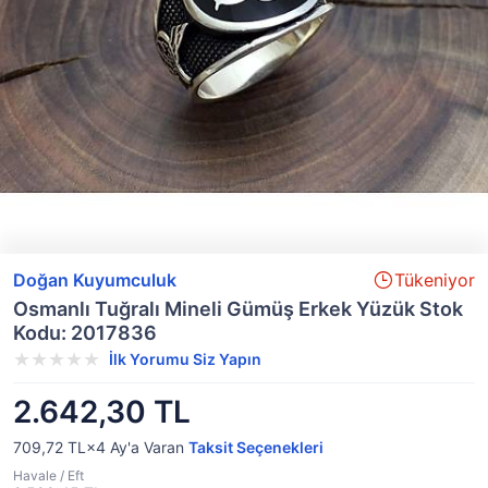
Doğan Kuyumculuk
Tükeniyor
Osmanlı Tuğralı Mineli Gümüş Erkek Yüzük Stok
Kodu: 2017836
İlk Yorumu Siz Yapın
2.642,30 TL
709,72 TL×4
Ay'a Varan
Taksit Seçenekleri
Havale / Eft