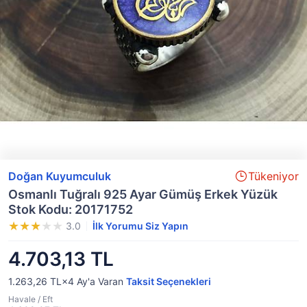
Doğan Kuyumculuk
Tükeniyor
Osmanlı Tuğralı 925 Ayar Gümüş Erkek Yüzük
Stok Kodu: 20171752
3.0
İlk Yorumu Siz Yapın
4.703,13 TL
1.263,26 TL×4
Ay'a Varan
Taksit Seçenekleri
Havale / Eft