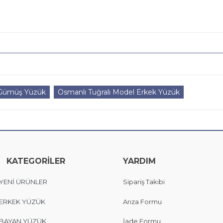
 Gümüş Yüzük
Osmanlı Tuğralı Model Erkek Yüzük
KATEGORİLER
YARDIM
YENİ ÜRÜNLER
Sipariş Takibi
ERKEK YÜZÜK
Arıza Formu
BAYAN YÜZÜK
İade Formu