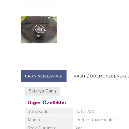
ÜRÜN AÇIKLAMASI
TAKSIT / ÖDEME SEÇENEKL
Satıcıya Danış
Diğer Özellikler
Stok Kodu
20171750
Marka
Doğan Kuyumculuk
Stok Durumu
Var