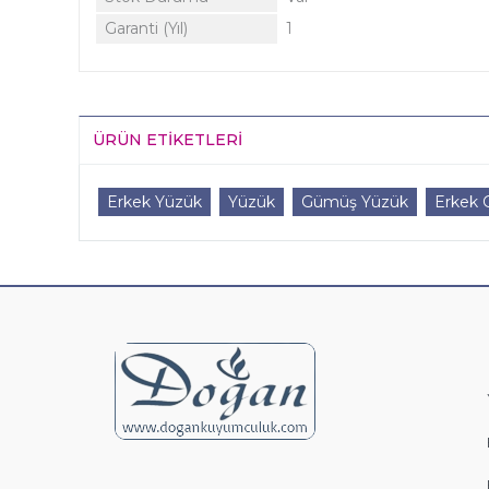
Garanti (Yıl)
1
ÜRÜN ETIKETLERI
Erkek Yüzük
Yüzük
Gümüş Yüzük
Erkek