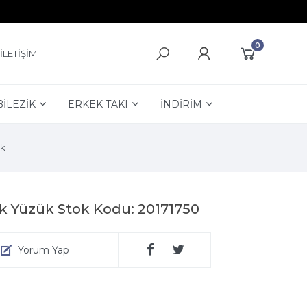
0
İLETİŞİM
BİLEZİK
ERKEK TAKI
İNDİRİM
k
k Yüzük Stok Kodu: 20171750
Yorum Yap