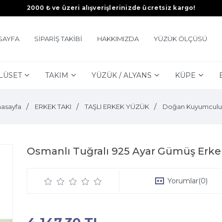
2000 ₺ ve üzeri alışverişlerinizde ücretsiz kargo!
SAYFA
SİPARİŞ TAKİBİ
HAKKIMIZDA
YÜZÜK ÖLÇÜSÜ
LÜSET
TAKIM
YÜZÜK / ALYANS
KÜPE
asayfa
ERKEK TAKI
TAŞLI ERKEK YÜZÜK
Doğan Kuyumculu
Osmanlı Tuğralı 925 Ayar Gümüş Erke
Yorumlar
(0)