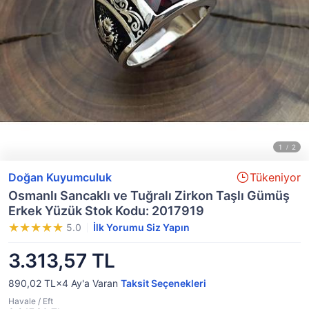
Doğan Kuyumculuk
Tükeniyor
Osmanlı Sancaklı ve Tuğralı Zirkon Taşlı Gümüş
Erkek Yüzük Stok Kodu: 2017919
5.0
İlk Yorumu Siz Yapın
3.313,57 TL
890,02 TL×4
Ay'a Varan
Taksit Seçenekleri
Havale / Eft