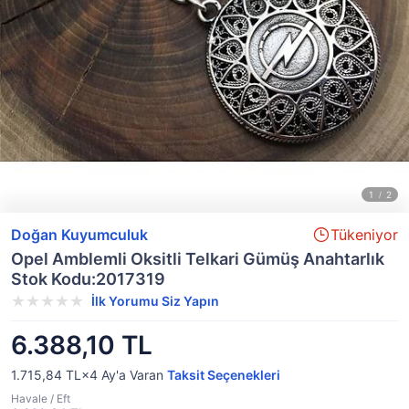
Doğan Kuyumculuk
Tükeniyor
Opel Amblemli Oksitli Telkari Gümüş Anahtarlık
Stok Kodu:2017319
İlk Yorumu Siz Yapın
6.388,10 TL
1.715,84 TL×4
Ay'a Varan
Taksit Seçenekleri
Havale / Eft