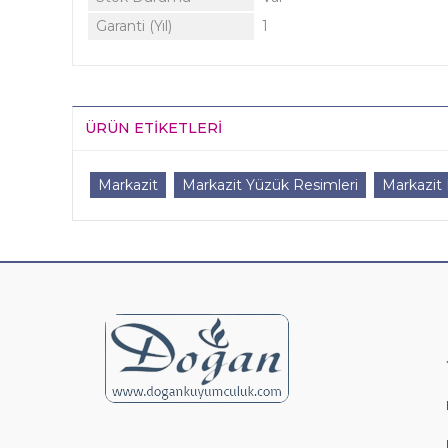
Garanti (Yıl)
1
ÜRÜN ETIKETLERI
Markazit
Markazit Yüzük Resimleri
Markazit