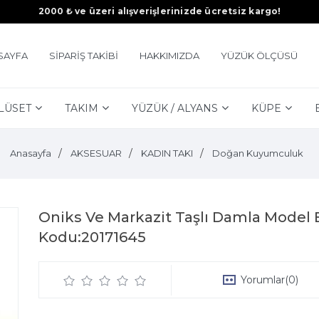
2000 ₺ ve üzeri alışverişlerinizde ücretsiz kargo!
SAYFA
SİPARİŞ TAKİBİ
HAKKIMIZDA
YÜZÜK ÖLÇÜSÜ
LÜSET
TAKIM
YÜZÜK / ALYANS
KÜPE
Anasayfa
AKSESUAR
KADIN TAKI
Doğan Kuyumculuk
Oniks Ve Markazit Taşlı Damla Model
Kodu:20171645
Yorumlar
(0)