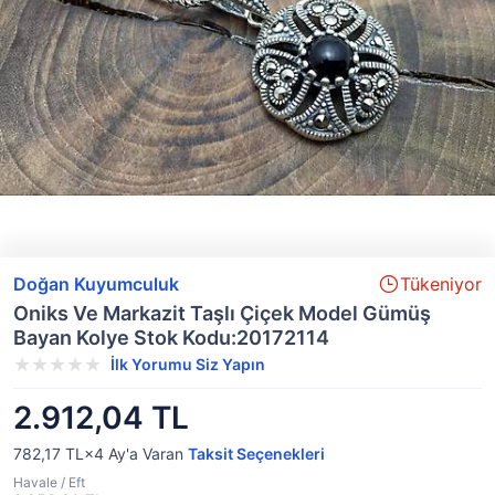
Doğan Kuyumculuk
Tükeniyor
Oniks Ve Markazit Taşlı Çiçek Model Gümüş
Bayan Kolye Stok Kodu:20172114
İlk Yorumu Siz Yapın
2.912,04 TL
782,17 TL×4
Ay'a Varan
Taksit Seçenekleri
Havale / Eft