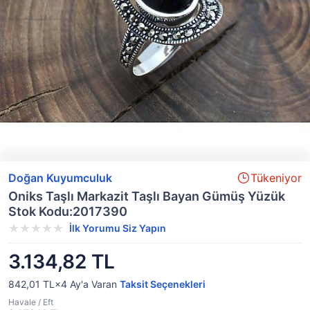
Doğan Kuyumculuk
Tükeniyor
Oniks Taşlı Markazit Taşlı Bayan Gümüş Yüzük
Stok Kodu:2017390
İlk Yorumu Siz Yapın
3.134,82 TL
842,01 TL×4
Ay'a Varan
Taksit Seçenekleri
Havale / Eft