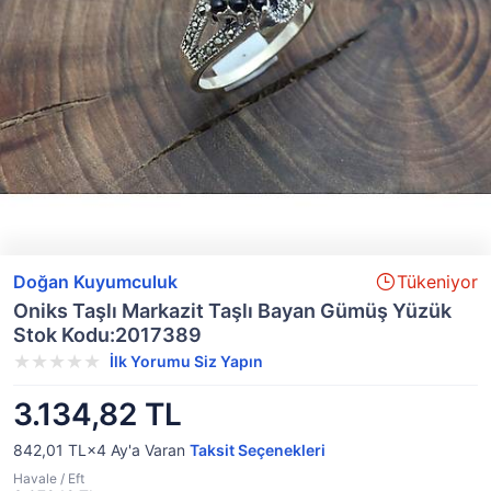
Doğan Kuyumculuk
Tükeniyor
Oniks Taşlı Markazit Taşlı Bayan Gümüş Yüzük
Stok Kodu:2017389
İlk Yorumu Siz Yapın
3.134,82 TL
842,01 TL×4
Ay'a Varan
Taksit Seçenekleri
Havale / Eft