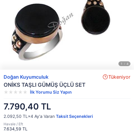
Doğan Kuyumculuk
Tükeniyor
ONİKS TAŞLI GÜMÜŞ ÜÇLÜ SET
İlk Yorumu Siz Yapın
7.790,40 TL
2.092,50 TL×4
Ay'a Varan
Taksit Seçenekleri
Havale / Eft
7.634,59 TL