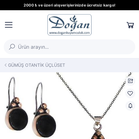
2000 ₺ ve üzeri alışverişlerinizde ücretsiz kargo!
GÜMÜŞ OTANTİK ÜÇLÜSET