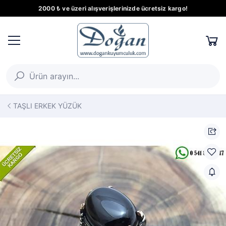
2000 ₺ ve üzeri alışverişlerinizde ücretsiz kargo!
TAŞLI ERKEK YÜZÜK