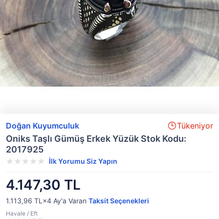
Doğan Kuyumculuk
Tükeniyor
Oniks Taşlı Gümüş Erkek Yüzük Stok Kodu:
2017925
İlk Yorumu Siz Yapın
4.147,30 TL
1.113,96 TL×4
Ay'a Varan
Taksit Seçenekleri
Havale / Eft