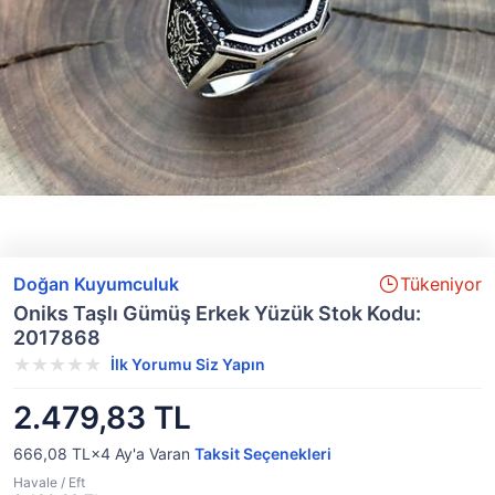
Doğan Kuyumculuk
Tükeniyor
Oniks Taşlı Gümüş Erkek Yüzük Stok Kodu:
2017868
İlk Yorumu Siz Yapın
2.479,83 TL
666,08 TL×4
Ay'a Varan
Taksit Seçenekleri
Havale / Eft