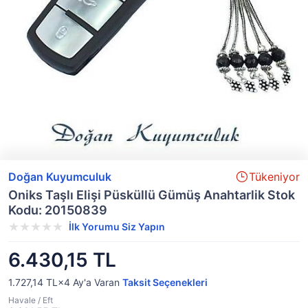
Doğan Kuyumculuk
Tükeniyor
Oniks Taşlı Elişi Püsküllü Gümüş Anahtarlik Stok
Kodu: 20150839
İlk Yorumu Siz Yapın
6.430,15 TL
1.727,14 TL×4
Ay'a Varan
Taksit Seçenekleri
Havale / Eft