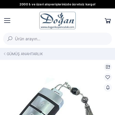
2000 ₺ ve üzeri alışverişlerinizde ücretsiz kargo!
GÜMÜŞ ANAHTARLIK