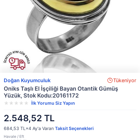
Doğan Kuyumculuk
Tükeniyor
Oniks Taşlı El İşçiliği Bayan Otantik Gümüş
Yüzük, Stok Kodu:20161172
İlk Yorumu Siz Yapın
2.548,52 TL
684,53 TL×4
Ay'a Varan
Taksit Seçenekleri
Havale / Eft