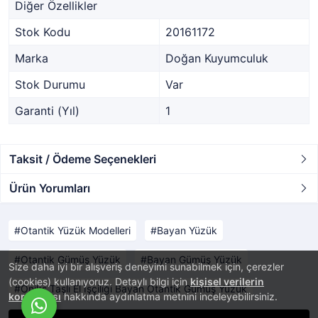
Diğer Özellikler
Stok Kodu
20161172
Marka
Doğan Kuyumculuk
Stok Durumu
Var
Garanti (Yıl)
1
Taksit / Ödeme Seçenekleri
Ürün Yorumları
Otantik Yüzük Modelleri
Bayan Yüzük
Otantik Gümüş Yüzük
Bayan Gümüş Yüzük
Size daha iyi bir alışveriş deneyimi sunabilmek için, çerezler
(cookies) kullanıyoruz. Detaylı bilgi için
kişisel verilerin
Oniks Taşlı El İşçiliği Bayan Otantik Gümüş Yüzük
korunması
hakkında aydınlatma metnini inceleyebilirsiniz.