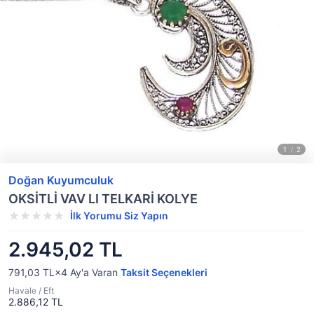
Doğan Kuyumculuk
OKSİTLİ VAV LI TELKARİ KOLYE
İlk Yorumu Siz Yapın
2.945,02 TL
791,03 TL×4
Ay'a Varan
Taksit Seçenekleri
Havale / Eft
2.886,12 TL