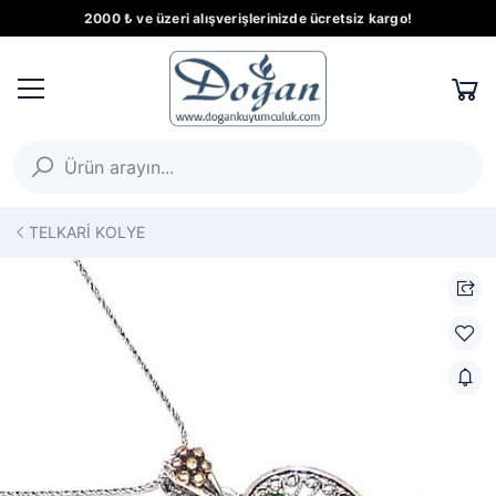
2000 ₺ ve üzeri alışverişlerinizde ücretsiz kargo!
TELKARİ KOLYE