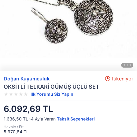
Doğan Kuyumculuk
Tükeniyor
OKSİTLİ TELKARİ GÜMÜŞ ÜÇLÜ SET
İlk Yorumu Siz Yapın
6.092,69 TL
1.636,50 TL×4
Ay'a Varan
Taksit Seçenekleri
Havale / Eft
5.970,84 TL