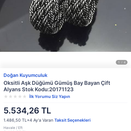
Doğan Kuyumculuk
Oksitli Aşk Düğümü Gümüş Bay Bayan Çift
Alyans Stok Kodu:20171123
İlk Yorumu Siz Yapın
5.534,26 TL
1.486,50 TL×4
Ay'a Varan
Taksit Seçenekleri
Havale / Eft