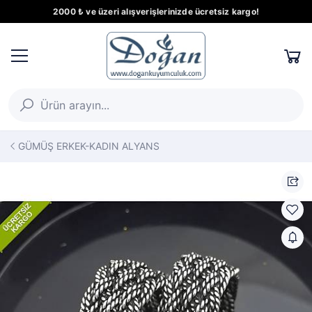
2000 ₺ ve üzeri alışverişlerinizde ücretsiz kargo!
GÜMÜŞ ERKEK-KADIN ALYANS