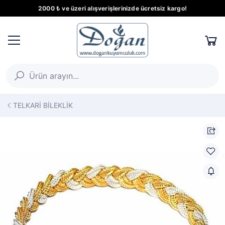
2000 ₺ ve üzeri alışverişlerinizde ücretsiz kargo!
TELKARİ BİLEKLİK