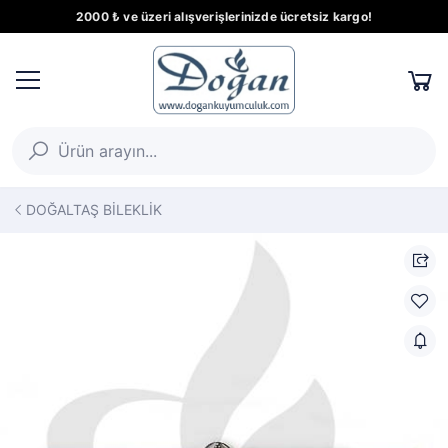
2000 ₺ ve üzeri alışverişlerinizde ücretsiz kargo!
DOĞALTAŞ BİLEKLİK